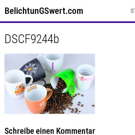
Skip
Skip to content
BelichtunGSwert.com
to
S
content
DSCF9244b
Schreibe einen Kommentar