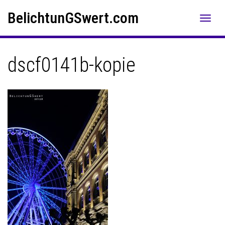
Skip
Skip to content
BelichtunGSwert.com
to
content
dscf0141b-kopie